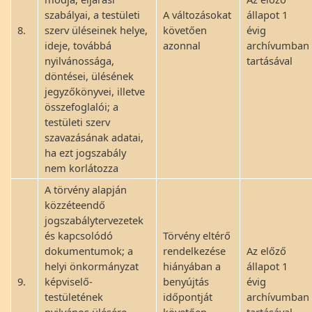
szabályai, a testületi
A változásokat
állapot 1
8.
szerv üléseinek helye,
követően
évig
ideje, továbbá
azonnal
archívumban
nyilvánossága,
tartásával
döntései, ülésének
jegyzőkönyvei, illetve
összefoglalói; a
testületi szerv
szavazásának adatai,
ha ezt jogszabály
nem korlátozza
A törvény alapján
közzéteendő
jogszabálytervezetek
és kapcsolódó
Törvény eltérő
dokumentumok; a
rendelkezése
Az előző
helyi önkormányzat
hiányában a
állapot 1
9.
képviselő-
benyújtás
évig
testületének
időpontját
archívumban