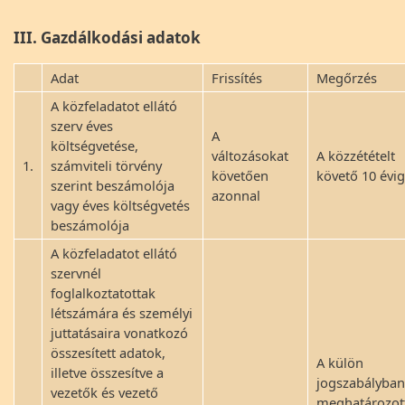
III. Gazdálkodási adatok
Adat
Frissítés
Megőrzés
A közfeladatot ellátó
szerv éves
A
költségvetése,
változásokat
A közzétételt
1.
számviteli törvény
követően
követő 10 évig
szerint beszámolója
azonnal
vagy éves költségvetés
beszámolója
A közfeladatot ellátó
szervnél
foglalkoztatottak
létszámára és személyi
juttatásaira vonatkozó
összesített adatok,
A külön
illetve összesítve a
jogszabályban
vezetők és vezető
meghatározot