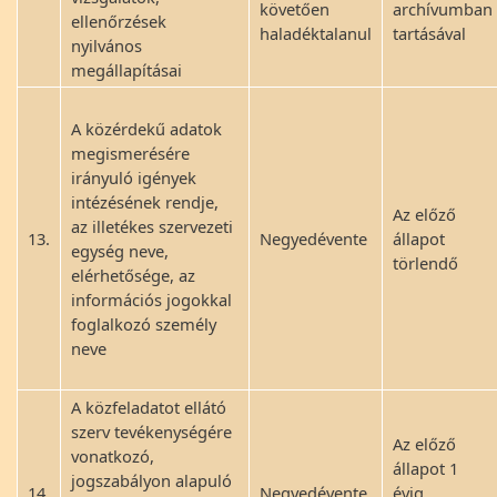
követően
archívumban
ellenőrzések
haladéktalanul
tartásával
nyilvános
megállapításai
A közérdekű adatok
megismerésére
irányuló igények
intézésének rendje,
Az előző
az illetékes szervezeti
13.
Negyedévente
állapot
egység neve,
törlendő
elérhetősége, az
információs jogokkal
foglalkozó személy
neve
A közfeladatot ellátó
szerv tevékenységére
Az előző
vonatkozó,
állapot 1
jogszabályon alapuló
14.
Negyedévente
évig