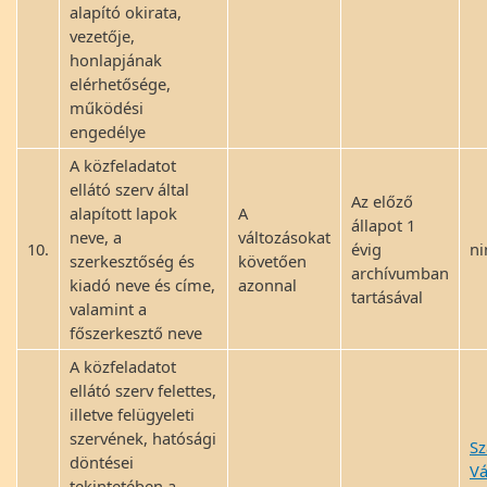
alapító okirata,
vezetője,
honlapjának
elérhetősége,
működési
engedélye
A közfeladatot
ellátó szerv által
Az előző
alapított lapok
A
állapot 1
neve, a
változásokat
10.
évig
ni
szerkesztőség és
követően
archívumban
kiadó neve és címe,
azonnal
tartásával
valamint a
főszerkesztő neve
A közfeladatot
ellátó szerv felettes,
illetve felügyeleti
szervének, hatósági
Sz
döntései
Vá
tekintetében a