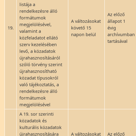
listája a
rendelkezésre álló
Az előző
formátumok
A változásokat
állapot 1
megjelölésével,
19.
követő 15
évig
valamint a
napon belül
archívumban
közfeladatot ellátó
tartásával
szerv kezelésében
levő, a közadatok
újrahasznosításáról
szóló törvény szerint
újrahasznosítható
közadat típusokról
való tájékoztatás, a
rendelkezésre álló
formátumok
megjelölésével
A 19. sor szerinti
közadatok és
kulturális közadatok
újrahasznosítására
A változásokat
Az előző