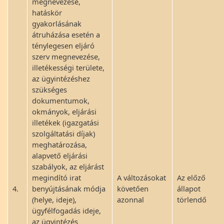
megnevezése,
hatáskör
gyakorlásának
átruházása esetén a
ténylegesen eljáró
szerv megnevezése,
illetékességi területe,
az ügyintézéshez
szükséges
dokumentumok,
okmányok, eljárási
illetékek (igazgatási
szolgáltatási díjak)
meghatározása,
alapvető eljárási
szabályok, az eljárást
megindító irat
A változásokat
Az előző
4.
benyújtásának módja
követően
állapot
(helye, ideje),
azonnal
törlendő
ügyfélfogadás ideje,
az ügyintézés