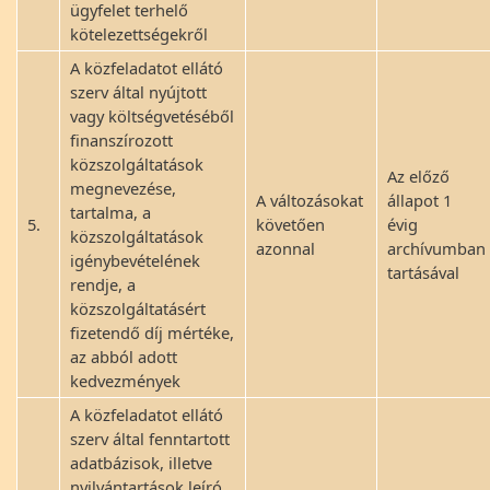
ügyfelet terhelő
kötelezettségekről
A közfeladatot ellátó
szerv által nyújtott
vagy költségvetéséből
finanszírozott
közszolgáltatások
Az előző
megnevezése,
A változásokat
állapot 1
tartalma, a
5.
követően
évig
közszolgáltatások
azonnal
archívumban
igénybevételének
tartásával
rendje, a
közszolgáltatásért
fizetendő díj mértéke,
az abból adott
kedvezmények
A közfeladatot ellátó
szerv által fenntartott
adatbázisok, illetve
nyilvántartások leíró