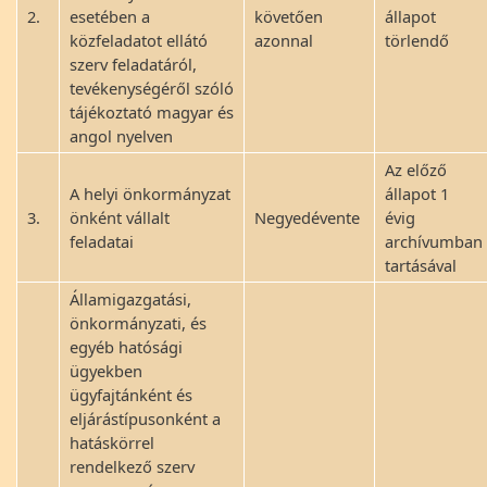
2.
esetében a
követően
állapot
közfeladatot ellátó
azonnal
törlendő
szerv feladatáról,
tevékenységéről szóló
tájékoztató magyar és
angol nyelven
Az előző
A helyi önkormányzat
állapot 1
3.
önként vállalt
Negyedévente
évig
feladatai
archívumban
tartásával
Államigazgatási,
önkormányzati, és
egyéb hatósági
ügyekben
ügyfajtánként és
eljárástípusonként a
hatáskörrel
rendelkező szerv