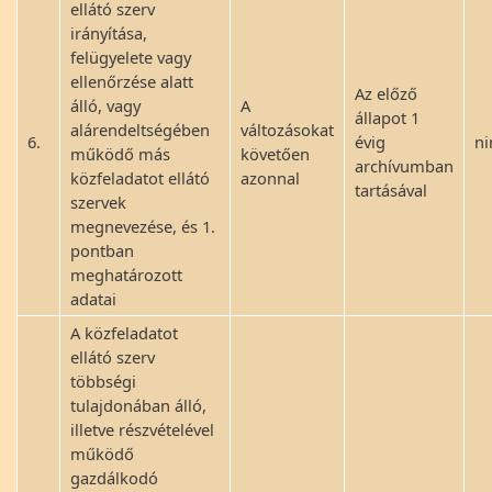
ellátó szerv
irányítása,
felügyelete vagy
ellenőrzése alatt
Az előző
álló, vagy
A
állapot 1
alárendeltségében
változásokat
6.
évig
ni
működő más
követően
archívumban
közfeladatot ellátó
azonnal
tartásával
szervek
megnevezése, és 1.
pontban
meghatározott
adatai
A közfeladatot
ellátó szerv
többségi
tulajdonában álló,
illetve részvételével
működő
gazdálkodó