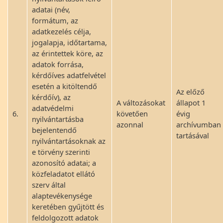
adatai (név,
formátum, az
adatkezelés célja,
jogalapja, időtartama,
az érintettek köre, az
adatok forrása,
kérdőíves adatfelvétel
esetén a kitöltendő
Az előző
kérdőív), az
A változásokat
állapot 1
adatvédelmi
6.
követően
évig
nyilvántartásba
azonnal
archívumban
bejelentendő
tartásával
nyilvántartásoknak az
e törvény szerinti
azonosító adatai; a
közfeladatot ellátó
szerv által
alaptevékenysége
keretében gyűjtött és
feldolgozott adatok