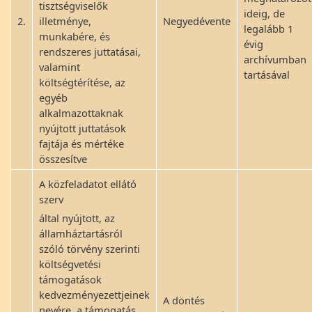
tisztségviselők
ideig, de
2.
illetménye,
Negyedévente
legalább 1
munkabére, és
évig
rendszeres juttatásai,
archívumban
valamint
tartásával
költségtérítése, az
egyéb
alkalmazottaknak
nyújtott juttatások
fajtája és mértéke
összesítve
A közfeladatot ellátó
szerv
által nyújtott, az
államháztartásról
szóló törvény szerinti
költségvetési
támogatások
kedvezményezettjeinek
A döntés
nevére, a támogatás