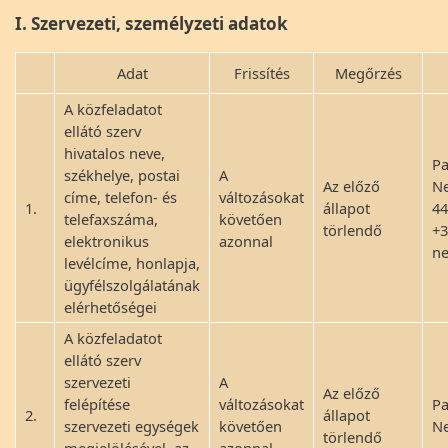
I. Szervezeti, személyzeti adatok
Adat
Frissítés
Megőrzés
A közfeladatot
ellátó szerv
hivatalos neve,
P
székhelye, postai
A
Az előző
Ne
címe, telefon- és
változásokat
1.
állapot
44
telefaxszáma,
követően
törlendő
+3
elektronikus
azonnal
n
levélcíme, honlapja,
ügyfélszolgálatának
elérhetőségei
A közfeladatot
ellátó szerv
szervezeti
A
Az előző
felépítése
változásokat
P
2.
állapot
szervezeti egységek
követően
Ne
törlendő