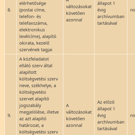
elérhetősége
állapot 1
változásokat
8.
(postai címe,
évig
ni
követően
telefon- és
archívumban
azonnal
telefaxszáma,
tartásával
elektronikus
levélcíme), alapító
okirata, kezelő
szervének tagjai
A közfeladatot
ellátó szerv által
alapított
költségvetési szerv
neve, székhelye, a
költségvetési
szervet alapító
Az előző
jogszabály
A
állapot 1
megjelölése, illetve
változásokat
9.
évig
ni
az azt alapító
követően
archívumban
határozat, a
azonnal
tartásával
költségvetési szerv