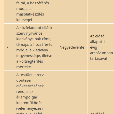
fajtái, a hozzáférés
módja, a
másolatkészítés
költségei
A közfeladatot ellátó
szerv nyilvános
Az előző
kiadványainak címe,
állapot 1
témája, a hozzáférés
7.
Negyedévente
évig
módja, a kiadvány
archívumban
ingyenessége, illetve
tartásával
a költségtérítés
mértéke
A testületi szerv
döntései
előkészítésének
rendje, az
állampolgári
közreműködés
(véleményezés)
módja, eljárási
Az előző