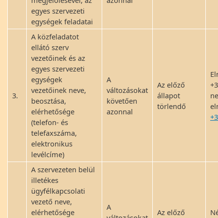
megjelölésével, az
azonnal
egyes szervezeti
egységek feladatai
A közfeladatot
ellátó szerv
vezetőinek és az
egyes szervezeti
El
egységek
A
Az előző
+3
vezetőinek neve,
változásokat
3.
állapot
n
beosztása,
követően
törlendő
el
elérhetősége
azonnal
+3
(telefon- és
telefaxszáma,
elektronikus
levélcíme)
A szervezeten belül
illetékes
ügyfélkapcsolati
vezető neve,
A
elérhetősége
Az előző
Né
változásokat