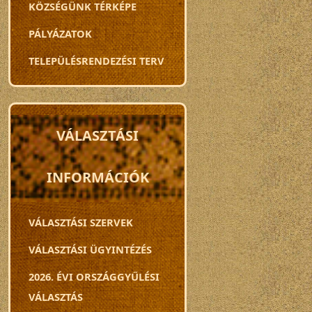
KÖZSÉGÜNK TÉRKÉPE
PÁLYÁZATOK
TELEPÜLÉSRENDEZÉSI TERV
VÁLASZTÁSI
INFORMÁCIÓK
VÁLASZTÁSI SZERVEK
VÁLASZTÁSI ÜGYINTÉZÉS
2026. ÉVI ORSZÁGGYŰLÉSI
VÁLASZTÁS