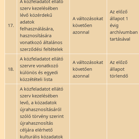
A közfeladatot ellátó
szerv kezelésében
Az előző
lévő közérdekű
A változásokat
állapot 1
adatok
17.
követően
évig
felhasználására,
azonnal
archívumban
hasznosítására
tartásával
vonatkozó általános
szerződési feltételek
A közfeladatot ellátó
A változásokat
Az előző
szervre vonatkozó
18.
követően
állapot
különös és egyedi
azonnal
törlendő
közzétételi lista
A közfeladatot ellátó
szerv kezelésében
levő, a közadatok
újrahasznosításáról
szóló törvény szerint
újrahasznosítás
céljára elérhető
kulturális közadatok