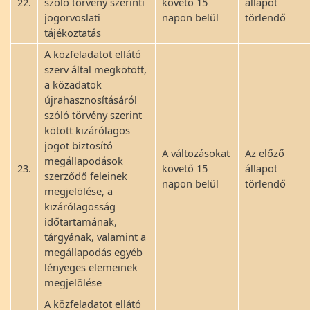
22.
szóló törvény szerinti
követő 15
állapot
jogorvoslati
napon belül
törlendő
tájékoztatás
A közfeladatot ellátó
szerv által megkötött,
a közadatok
újrahasznosításáról
szóló törvény szerint
kötött kizárólagos
jogot biztosító
A változásokat
Az előző
megállapodások
23.
követő 15
állapot
szerződő feleinek
napon belül
törlendő
megjelölése, a
kizárólagosság
időtartamának,
tárgyának, valamint a
megállapodás egyéb
lényeges elemeinek
megjelölése
A közfeladatot ellátó