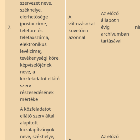
szervezet neve,
székhelye,
Az előző
elérhetősége
A
állapot 1
(postai címe,
változásokat
7.
évig
ni
telefon- és
követően
archívumban
telefaxszáma,
azonnal
tartásával
elektronikus
levélcíme),
tevékenységi köre,
képviselőjének
neve, a
közfeladatot ellátó
szerv
részesedésének
mértéke
A közfeladatot
ellátó szerv által
alapított
közalapítványok
neve, székhelye,
Az előző
A