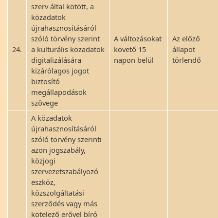
szerv által kötött, a
közadatok
újrahasznosításáról
szóló törvény szerint
A változásokat
Az előző
24.
a kulturális közadatok
követő 15
állapot
digitalizálására
napon belül
törlendő
kizárólagos jogot
biztosító
megállapodások
szövege
A közadatok
újrahasznosításáról
szóló törvény szerinti
azon jogszabály,
közjogi
szervezetszabályozó
eszköz,
közszolgáltatási
szerződés vagy más
kötelező erővel bíró