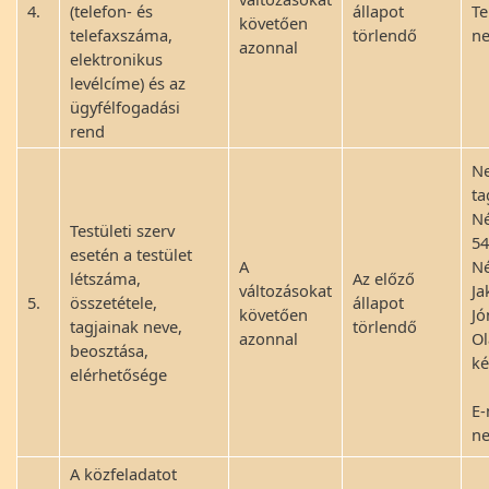
4.
(telefon- és
állapot
Te
követően
telefaxszáma,
törlendő
n
azonnal
elektronikus
levélcíme) és az
ügyfélfogadási
rend
Ne
ta
Né
Testületi szerv
54
esetén a testület
A
Né
létszáma,
Az előző
változásokat
Ja
5.
összetétele,
állapot
követően
Jó
tagjainak neve,
törlendő
azonnal
Ol
beosztása,
ké
elérhetősége
E-
n
A közfeladatot