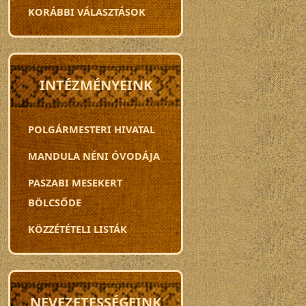
KORÁBBI VÁLASZTÁSOK
INTÉZMÉNYEINK
POLGÁRMESTERI HIVATAL
MANDULA NÉNI ÓVODÁJA
PASZABI MESEKERT
BÖLCSŐDE
KÖZZÉTÉTELI LISTÁK
NEVEZETESSÉGEINK