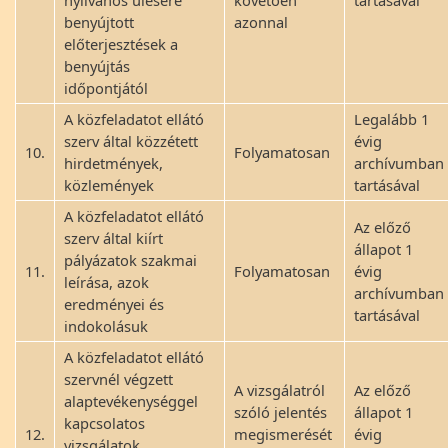
nyilvános ülésére
követően
tartásával
benyújtott
azonnal
előterjesztések a
benyújtás
időpontjától
A közfeladatot ellátó
Legalább 1
szerv által közzétett
évig
10.
Folyamatosan
hirdetmények,
archívumban
közlemények
tartásával
A közfeladatot ellátó
Az előző
szerv által kiírt
állapot 1
pályázatok szakmai
11.
Folyamatosan
évig
leírása, azok
archívumban
eredményei és
tartásával
indokolásuk
A közfeladatot ellátó
szervnél végzett
A vizsgálatról
Az előző
alaptevékenységgel
szóló jelentés
állapot 1
kapcsolatos
12.
megismerését
évig
vizsgálatok,