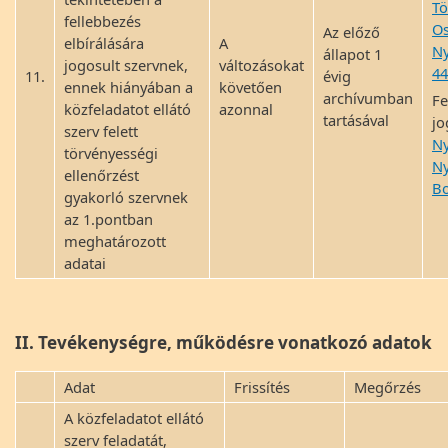
Tö
fellebbezés
Os
Az előző
elbírálására
A
Ny
állapot 1
jogosult szervnek,
változásokat
44
11.
évig
ennek hiányában a
követően
archívumban
Fe
közfeladatot ellátó
azonnal
tartásával
jo
szerv felett
Ny
törvényességi
Ny
ellenőrzést
Bo
gyakorló szervnek
az 1.pontban
meghatározott
adatai
II. Tevékenységre, működésre vonatkozó adatok
Adat
Frissítés
Megőrzés
A közfeladatot ellátó
szerv feladatát,