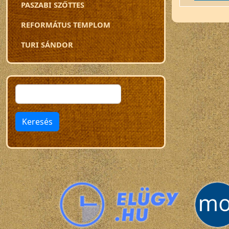
PASZABI SZŐTTES
REFORMÁTUS TEMPLOM
TURI SÁNDOR
Keresés
Keresés