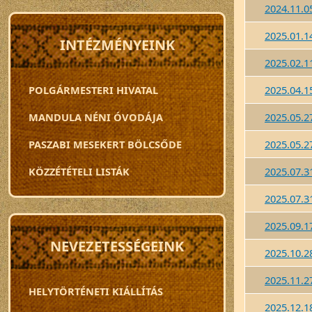
2024.11.05
2025.01.14
INTÉZMÉNYEINK
2025.02.11
POLGÁRMESTERI HIVATAL
2025.04.15
MANDULA NÉNI ÓVODÁJA
2025.05.27
PASZABI MESEKERT BÖLCSŐDE
2025.05.27
KÖZZÉTÉTELI LISTÁK
2025.07.31
2025.07.31
2025.09.17
NEVEZETESSÉGEINK
2025.10.28
2025.11.27
HELYTÖRTÉNETI KIÁLLÍTÁS
2025.12.18