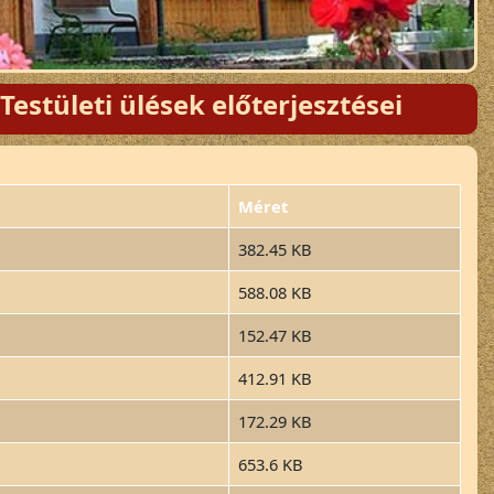
estületi ülések előterjesztései
Méret
382.45 KB
588.08 KB
152.47 KB
412.91 KB
172.29 KB
653.6 KB