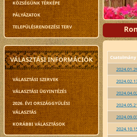
KÖZSÉGÜNK TÉRKÉPE
PÁLYÁZATOK
TELEPÜLÉSRENDEZÉSI TERV
Rom
Csatolmány
VÁLASZTÁSI INFORMÁCIÓK
2024.01.29
VÁLASZTÁSI SZERVEK
2024.02.13
VÁLASZTÁSI ÜGYINTÉZÉS
2024.04.02
2026. ÉVI ORSZÁGGYŰLÉSI
2024.05.21
VÁLASZTÁS
2024.09.03
KORÁBBI VÁLASZTÁSOK
2024.10.15