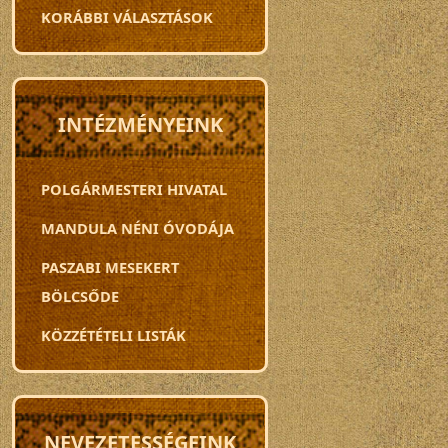
KORÁBBI VÁLASZTÁSOK
INTÉZMÉNYEINK
POLGÁRMESTERI HIVATAL
MANDULA NÉNI ÓVODÁJA
PASZABI MESEKERT
BÖLCSŐDE
KÖZZÉTÉTELI LISTÁK
NEVEZETESSÉGEINK