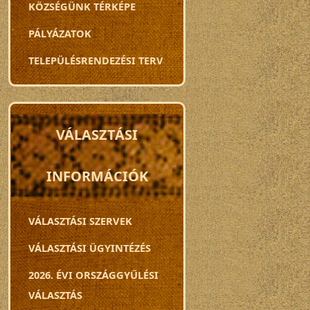
KÖZSÉGÜNK TÉRKÉPE
PÁLYÁZATOK
TELEPÜLÉSRENDEZÉSI TERV
VÁLASZTÁSI
INFORMÁCIÓK
VÁLASZTÁSI SZERVEK
VÁLASZTÁSI ÜGYINTÉZÉS
2026. ÉVI ORSZÁGGYŰLÉSI
VÁLASZTÁS