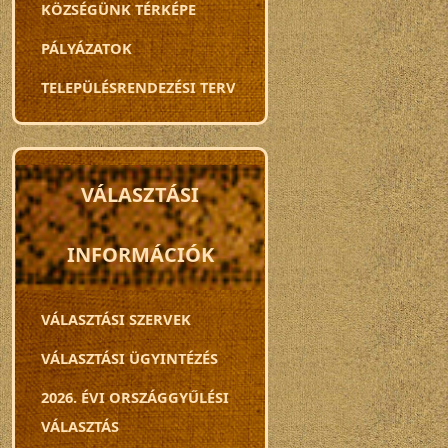
KÖZSÉGÜNK TÉRKÉPE
PÁLYÁZATOK
TELEPÜLÉSRENDEZÉSI TERV
VÁLASZTÁSI
INFORMÁCIÓK
VÁLASZTÁSI SZERVEK
VÁLASZTÁSI ÜGYINTÉZÉS
2026. ÉVI ORSZÁGGYŰLÉSI
VÁLASZTÁS