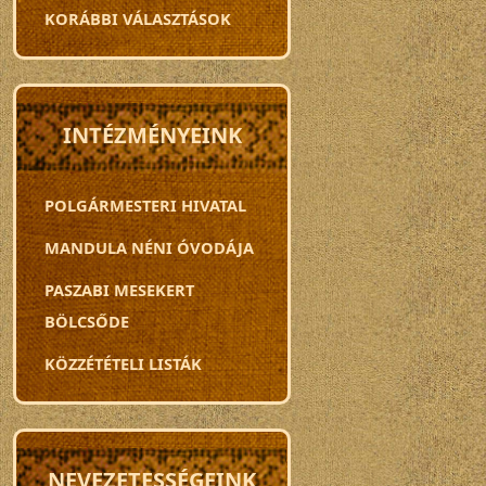
KORÁBBI VÁLASZTÁSOK
INTÉZMÉNYEINK
POLGÁRMESTERI HIVATAL
MANDULA NÉNI ÓVODÁJA
PASZABI MESEKERT
BÖLCSŐDE
KÖZZÉTÉTELI LISTÁK
NEVEZETESSÉGEINK