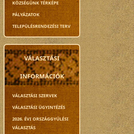
KÖZSÉGÜNK TÉRKÉPE
PÁLYÁZATOK
TELEPÜLÉSRENDEZÉSI TERV
VÁLASZTÁSI
INFORMÁCIÓK
VÁLASZTÁSI SZERVEK
VÁLASZTÁSI ÜGYINTÉZÉS
2026. ÉVI ORSZÁGGYŰLÉSI
VÁLASZTÁS