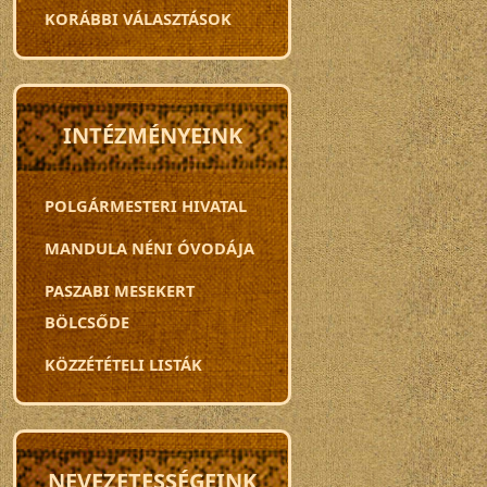
KORÁBBI VÁLASZTÁSOK
INTÉZMÉNYEINK
POLGÁRMESTERI HIVATAL
MANDULA NÉNI ÓVODÁJA
PASZABI MESEKERT
BÖLCSŐDE
KÖZZÉTÉTELI LISTÁK
NEVEZETESSÉGEINK