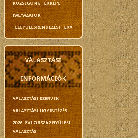
KÖZSÉGÜNK TÉRKÉPE
PÁLYÁZATOK
TELEPÜLÉSRENDEZÉSI TERV
VÁLASZTÁSI
INFORMÁCIÓK
VÁLASZTÁSI SZERVEK
VÁLASZTÁSI ÜGYINTÉZÉS
2026. ÉVI ORSZÁGGYŰLÉSI
VÁLASZTÁS