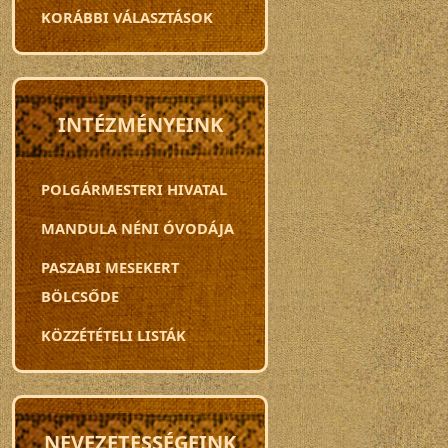
KORÁBBI VÁLASZTÁSOK
INTÉZMÉNYEINK
POLGÁRMESTERI HIVATAL
MANDULA NÉNI ÓVODÁJA
PASZABI MESEKERT
BÖLCSŐDE
KÖZZÉTÉTELI LISTÁK
NEVEZETESSÉGEINK