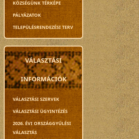
KÖZSÉGÜNK TÉRKÉPE
PÁLYÁZATOK
TELEPÜLÉSRENDEZÉSI TERV
VÁLASZTÁSI
INFORMÁCIÓK
VÁLASZTÁSI SZERVEK
VÁLASZTÁSI ÜGYINTÉZÉS
2026. ÉVI ORSZÁGGYŰLÉSI
VÁLASZTÁS