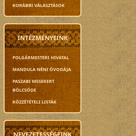
KORÁBBI VÁLASZTÁSOK
INTÉZMÉNYEINK
POLGÁRMESTERI HIVATAL
MANDULA NÉNI ÓVODÁJA
PASZABI MESEKERT
BÖLCSŐDE
KÖZZÉTÉTELI LISTÁK
NEVEZETESSÉGEINK