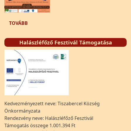
(SZÍNHÁZI ESTE PASZABON - CHARLEY NÉNJE)
TOVÁBB
Halászléfőző Fesztivál Támogatása
Kedvezményezett neve: Tiszabercel Község
Önkormányzata
Rendezvény neve: Halászléfőző Fesztivál
Támogatás összege 1.001.394 Ft