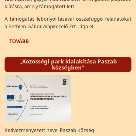
kiírásra, amely támogatott lett.
A támogatás lebonyolításával összefüggő feladatokat
a Bethlen Gábor Alapkezelő Zrt. látja el.
(AKÁCVIRÁG NYUGDÍJAS EGYESÜLET GÉPJÁR
TOVÁBB
„Közösségi park kialakítása Paszab
községben”
Kedvezményezett neve: Paszab Község