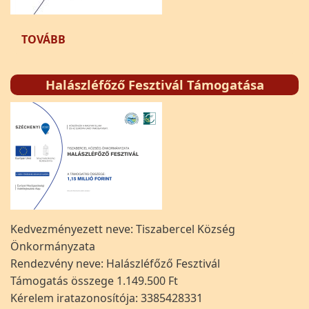
(ESZKÖZBESZERZÉS KÖZÖSSÉGI SZÍNTÉR KIA
TOVÁBB
Halászléfőző Fesztivál Támogatása
Kedvezményezett neve: Tiszabercel Község
Önkormányzata
Rendezvény neve: Halászléfőző Fesztivál
Támogatás összege 1.149.500 Ft
Kérelem iratazonosítója: 3385428331