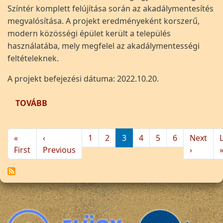
Színtér komplett felújítása során az akadálymentesítés
megvalósítása. A projekt eredményeként korszerű,
modern közösségi épület került a település
használatába, mely megfelel az akadálymentességi
feltételeknek.
A projekt befejezési dátuma: 2022.10.20.
(TÉGLAGYÁR KÖZÖSSÉGI SZÍNTÉR AKADÁLYM
TOVÁBB
Oldalszámozás
«
‹
1
2
3
4
5
6
Next
Első oldal
Előző oldal
Követke
First
Previous
›