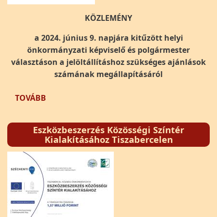
KÖZLEMÉNY
a 2024. június 9. napjára kitűzött helyi
önkormányzati képviselő és polgármester
választáson a jelöltállításhoz szükséges ajánlások
számának megállapításáról
(KÖZLEMÉNY A 2024. JÚNIUS 9. NAPJÁRA 
TOVÁBB
Eszközbeszerzés Közösségi Színtér
Kialakításához Tiszabercelen