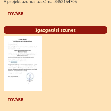
A projekt azonosítószáma: 3452154705
(HALÁSZLÉFŐZŐ FESZTIVÁL TÁMOGATÁSA)
TOVÁBB
Igazgatási szünet
(IGAZGATÁSI SZÜNET)
TOVÁBB