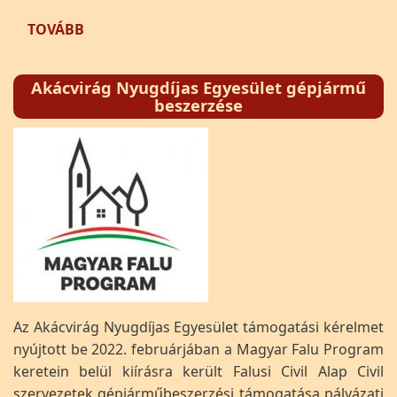
(HALÁSZLÉFŐZŐ FESZTIVÁL TÁMOGATÁSA)
TOVÁBB
Akácvirág Nyugdíjas Egyesület gépjármű
beszerzése
Az Akácvirág Nyugdíjas Egyesület támogatási kérelmet
nyújtott be 2022. februárjában a Magyar Falu Program
keretein belül kiírásra került Falusi Civil Alap Civil
szervezetek gépjárműbeszerzési támogatása pályázati