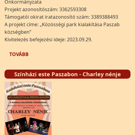
Önkormányzata
Projekt azonosítószám: 3362593308
Támogatói okirat iratazonosító szám: 3389388493
A projekt címe: „Közösségi park kialakítása Paszab
községben”
Kivitelezés befejezési ideje: 2023.09.29.
(„KÖZÖSSÉGI PARK KIALAKÍTÁSA PASZAB KÖ
TOVÁBB
Színházi este Paszabon - Charley nénje