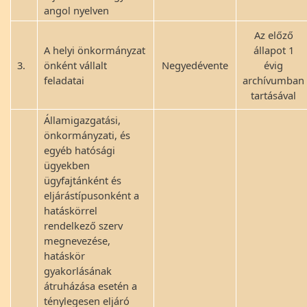
angol nyelven
Az előző
A helyi önkormányzat
állapot 1
3.
önként vállalt
Negyedévente
évig
feladatai
archívumban
tartásával
Államigazgatási,
önkormányzati, és
egyéb hatósági
ügyekben
ügyfajtánként és
eljárástípusonként a
hatáskörrel
rendelkező szerv
megnevezése,
hatáskör
gyakorlásának
átruházása esetén a
ténylegesen eljáró