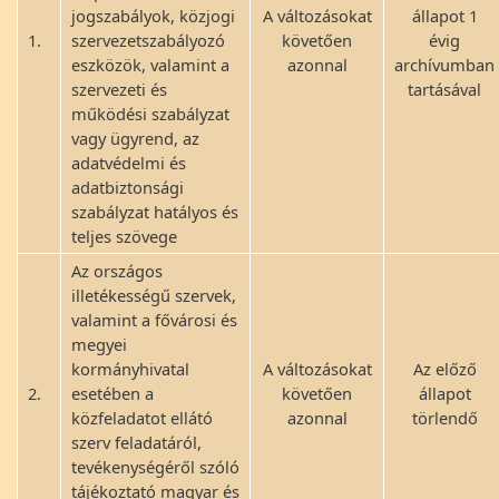
jogszabályok, közjogi
A változásokat
állapot 1
1.
szervezetszabályozó
követően
évig
eszközök, valamint a
azonnal
archívumban
szervezeti és
tartásával
működési szabályzat
vagy ügyrend, az
adatvédelmi és
adatbiztonsági
szabályzat hatályos és
teljes szövege
Az országos
illetékességű szervek,
valamint a fővárosi és
megyei
kormányhivatal
A változásokat
Az előző
2.
esetében a
követően
állapot
közfeladatot ellátó
azonnal
törlendő
szerv feladatáról,
tevékenységéről szóló
tájékoztató magyar és