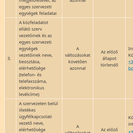
megjelölésével, az
azonnal
egyes szervezeti
egységek feladatai
A közfeladatot
ellátó szerv
vezetőinek és az
egyes szervezeti
egységek
A
In
Az előző
vezetőinek neve,
változásokat
Kö
3.
állapot
beosztása,
követően
+3
törlendő
elérhetősége
azonnal
b
(telefon- és
telefaxszáma,
elektronikus
levélcíme)
A szervezeten belül
illetékes
ügyfélkapcsolati
Kö
vezető neve,
in
A
elérhetősége
Az előző
+3
változásokat