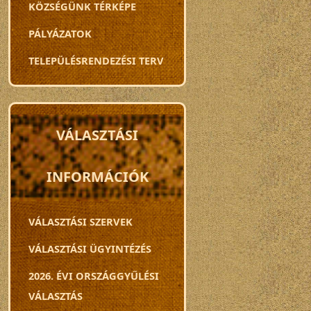
KÖZSÉGÜNK TÉRKÉPE
PÁLYÁZATOK
TELEPÜLÉSRENDEZÉSI TERV
VÁLASZTÁSI
INFORMÁCIÓK
VÁLASZTÁSI SZERVEK
VÁLASZTÁSI ÜGYINTÉZÉS
2026. ÉVI ORSZÁGGYŰLÉSI
VÁLASZTÁS