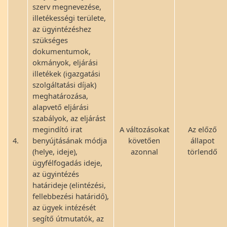
szerv megnevezése,
illetékességi területe,
az ügyintézéshez
szükséges
dokumentumok,
okmányok, eljárási
illetékek (igazgatási
szolgáltatási díjak)
meghatározása,
alapvető eljárási
szabályok, az eljárást
megindító irat
A változásokat
Az előző
4.
benyújtásának módja
követően
állapot
(helye, ideje),
azonnal
törlendő
ügyfélfogadás ideje,
az ügyintézés
határideje (elintézési,
fellebbezési határidő),
az ügyek intézését
segítő útmutatók, az