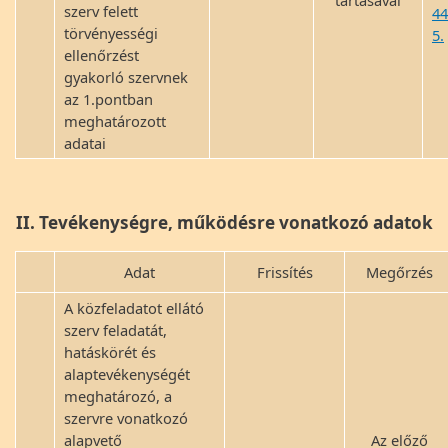
tartásával
szerv felett
44
törvényességi
5.
ellenőrzést
gyakorló szervnek
az 1.pontban
meghatározott
adatai
II. Tevékenységre, működésre vonatkozó adatok
Adat
Frissítés
Megőrzés
A közfeladatot ellátó
szerv feladatát,
hatáskörét és
alaptevékenységét
meghatározó, a
szervre vonatkozó
alapvető
Az előző