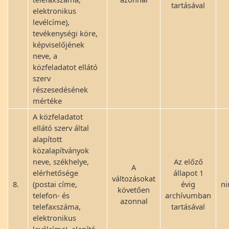
tartásával
elektronikus
levélcíme),
tevékenységi köre,
képviselőjének
neve, a
közfeladatot ellátó
szerv
részesedésének
mértéke
A közfeladatot
ellátó szerv által
alapított
közalapítványok
neve, székhelye,
Az előző
A
elérhetősége
állapot 1
változásokat
8.
(postai címe,
évig
ni
követően
telefon- és
archívumban
azonnal
telefaxszáma,
tartásával
elektronikus