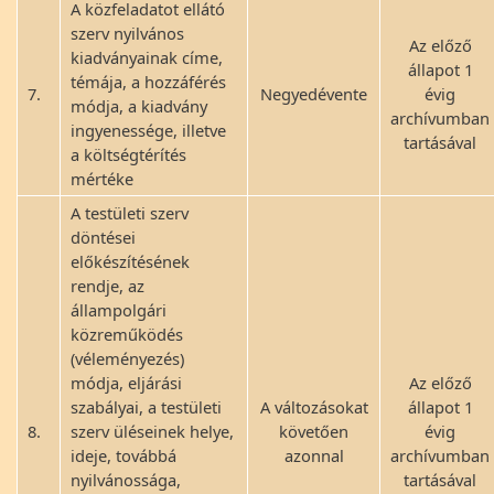
A közfeladatot ellátó
szerv nyilvános
Az előző
kiadványainak címe,
állapot 1
témája, a hozzáférés
7.
Negyedévente
évig
módja, a kiadvány
archívumban
ingyenessége, illetve
tartásával
a költségtérítés
mértéke
A testületi szerv
döntései
előkészítésének
rendje, az
állampolgári
közreműködés
(véleményezés)
módja, eljárási
Az előző
szabályai, a testületi
A változásokat
állapot 1
8.
szerv üléseinek helye,
követően
évig
ideje, továbbá
azonnal
archívumban
nyilvánossága,
tartásával