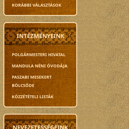
KORÁBBI VÁLASZTÁSOK
INTÉZMÉNYEINK
POLGÁRMESTERI HIVATAL
MANDULA NÉNI ÓVODÁJA
PASZABI MESEKERT
BÖLCSŐDE
KÖZZÉTÉTELI LISTÁK
NEVEZETESSÉGEINK