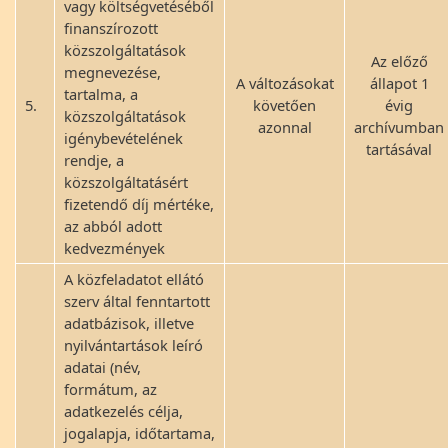
vagy költségvetéséből
finanszírozott
közszolgáltatások
Az előző
megnevezése,
A változásokat
állapot 1
tartalma, a
5.
követően
évig
közszolgáltatások
azonnal
archívumban
igénybevételének
tartásával
rendje, a
közszolgáltatásért
fizetendő díj mértéke,
az abból adott
kedvezmények
A közfeladatot ellátó
szerv által fenntartott
adatbázisok, illetve
nyilvántartások leíró
adatai (név,
formátum, az
adatkezelés célja,
jogalapja, időtartama,