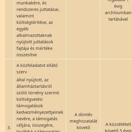
munkabére, és
évig
rendszeres juttatásai,
archívumban
valamint
tartásával
költségtérítése, az
egyéb
alkalmazottaknak
nyújtott juttatások
fajtája és mértéke
összesítve
A közfeladatot ellátó
szerv
által nyújtott, az
államháztartásról
szóló törvény szerinti
költségvetési
támogatások
kedvezményezettjeinek
A döntés
nevére, a támogatás
meghozatalát
A közzétételt
céljára, összegére,
3.
követő
követő 5 évig
továbbá a támogatási