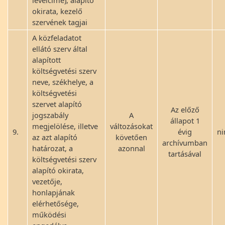
levélcíme), alapító
okirata, kezelő
szervének tagjai
A közfeladatot
ellátó szerv által
alapított
költségvetési szerv
neve, székhelye, a
költségvetési
szervet alapító
Az előző
jogszabály
A
állapot 1
megjelölése, illetve
változásokat
9.
évig
ni
az azt alapító
követően
archívumban
határozat, a
azonnal
tartásával
költségvetési szerv
alapító okirata,
vezetője,
honlapjának
elérhetősége,
működési