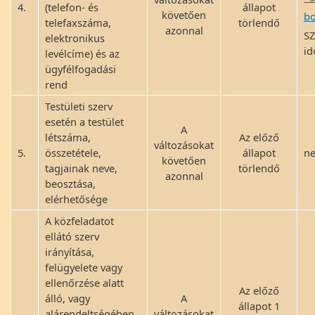
4.
(telefon- és
állapot
követően
b
telefaxszáma,
törlendő
azonnal
SZ
elektronikus
id
levélcíme) és az
ügyfélfogadási
rend
Testületi szerv
esetén a testület
A
létszáma,
Az előző
változásokat
5.
összetétele,
állapot
ne
követően
tagjainak neve,
törlendő
azonnal
beosztása,
elérhetősége
A közfeladatot
ellátó szerv
irányítása,
felügyelete vagy
ellenőrzése alatt
Az előző
álló, vagy
A
állapot 1
alárendeltségében
változásokat