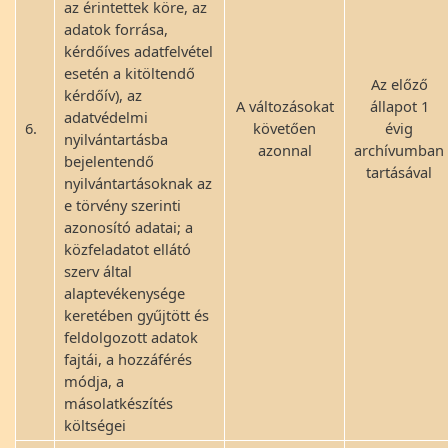
az érintettek köre, az
adatok forrása,
kérdőíves adatfelvétel
esetén a kitöltendő
Az előző
kérdőív), az
A változásokat
állapot 1
adatvédelmi
6.
követően
évig
nyilvántartásba
azonnal
archívumban
bejelentendő
tartásával
nyilvántartásoknak az
e törvény szerinti
azonosító adatai; a
közfeladatot ellátó
szerv által
alaptevékenysége
keretében gyűjtött és
feldolgozott adatok
fajtái, a hozzáférés
módja, a
másolatkészítés
költségei