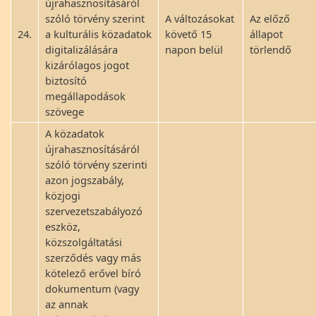
újrahasznosításáról
szóló törvény szerint
A változásokat
Az előző
24.
a kulturális közadatok
követő 15
állapot
digitalizálására
napon belül
törlendő
kizárólagos jogot
biztosító
megállapodások
szövege
A közadatok
újrahasznosításáról
szóló törvény szerinti
azon jogszabály,
közjogi
szervezetszabályozó
eszköz,
közszolgáltatási
szerződés vagy más
kötelező erővel bíró
dokumentum (vagy
az annak