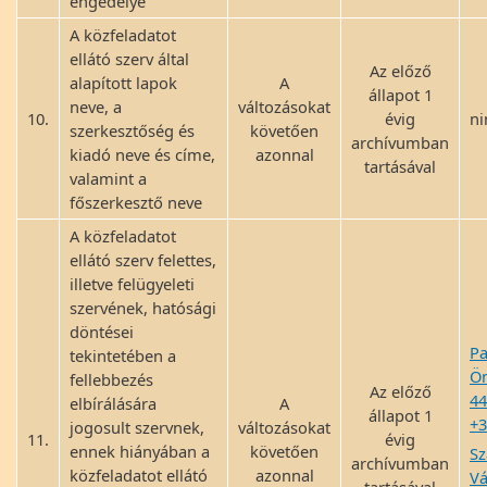
engedélye
A közfeladatot
ellátó szerv által
Az előző
alapított lapok
A
állapot 1
neve, a
változásokat
10.
évig
ni
szerkesztőség és
követően
archívumban
kiadó neve és címe,
azonnal
tartásával
valamint a
főszerkesztő neve
A közfeladatot
ellátó szerv felettes,
illetve felügyeleti
szervének, hatósági
döntései
Pa
tekintetében a
Ö
fellebbezés
Az előző
44
elbírálására
A
állapot 1
+3
jogosult szervnek,
változásokat
11.
évig
ennek hiányában a
követően
Sz
archívumban
közfeladatot ellátó
azonnal
Vá