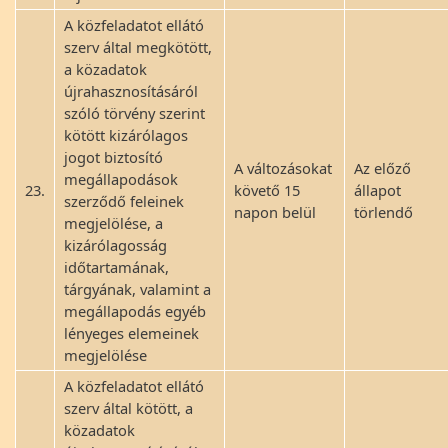
A közfeladatot ellátó
szerv által megkötött,
a közadatok
újrahasznosításáról
szóló törvény szerint
kötött kizárólagos
jogot biztosító
A változásokat
Az előző
megállapodások
23.
követő 15
állapot
szerződő feleinek
napon belül
törlendő
megjelölése, a
kizárólagosság
időtartamának,
tárgyának, valamint a
megállapodás egyéb
lényeges elemeinek
megjelölése
A közfeladatot ellátó
szerv által kötött, a
közadatok