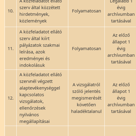
A közfeladatot ellátó
Legalább 1
szerv által közzétett
évig
10.
Folyamatosan
hirdetmények,
archívumban
közlemények
tartásával
A közfeladatot ellátó
Az előző
szerv által kiírt
állapot 1
pályázatok szakmai
11.
Folyamatosan
évig
leírása, azok
archívumban
eredményei és
tartásával
indokolásuk
A közfeladatot ellátó
szervnél végzett
A vizsgálatról
Az előző
alaptevékenységgel
szóló jelentés
állapot 1
kapcsolatos
12.
megismerését
évig
vizsgálatok,
követően
archívumban
ellenőrzések
haladéktalanul
tartásával
nyilvános
megállapításai