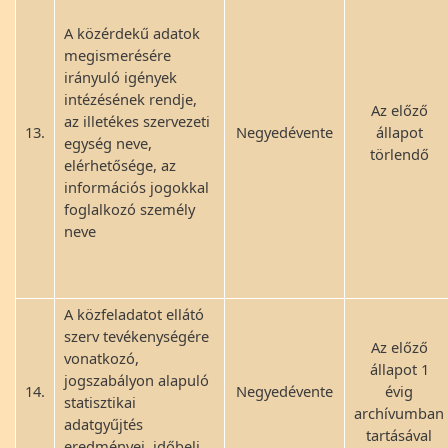
A közérdekű adatok
megismerésére
irányuló igények
intézésének rendje,
Az előző
az illetékes szervezeti
13.
Negyedévente
állapot
egység neve,
törlendő
elérhetősége, az
információs jogokkal
foglalkozó személy
neve
A közfeladatot ellátó
szerv tevékenységére
Az előző
vonatkozó,
állapot 1
jogszabályon alapuló
14.
Negyedévente
évig
statisztikai
archívumban
adatgyűjtés
tartásával
eredményei, időbeli