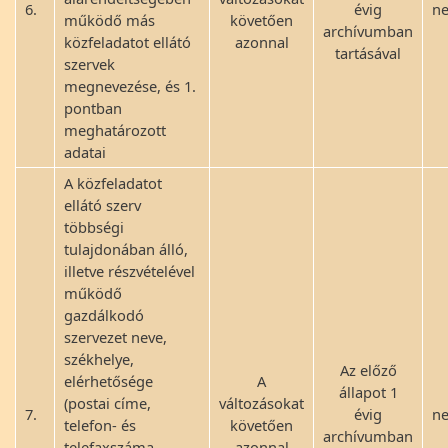
6.
évig
ne
működő más
követően
archívumban
közfeladatot ellátó
azonnal
tartásával
szervek
megnevezése, és 1.
pontban
meghatározott
adatai
A közfeladatot
ellátó szerv
többségi
tulajdonában álló,
illetve részvételével
működő
gazdálkodó
szervezet neve,
székhelye,
Az előző
elérhetősége
A
állapot 1
(postai címe,
változásokat
7.
évig
ne
telefon- és
követően
archívumban
telefaxszáma,
azonnal