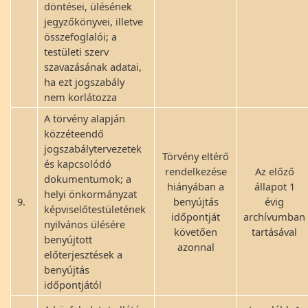
döntései, ülésének
jegyzőkönyvei, illetve
összefoglalói; a
testületi szerv
szavazásának adatai,
ha ezt jogszabály
nem korlátozza
A törvény alapján
közzéteendő
jogszabálytervezetek
Törvény eltérő
és kapcsolódó
rendelkezése
Az előző
dokumentumok; a
hiányában a
állapot 1
helyi önkormányzat
9.
benyújtás
évig
képviselőtestületének
időpontját
archívumban
nyilvános ülésére
követően
tartásával
benyújtott
azonnal
előterjesztések a
benyújtás
időpontjától