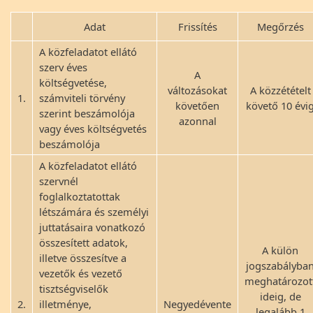
Adat
Frissítés
Megőrzés
A közfeladatot ellátó
szerv éves
A
költségvetése,
változásokat
A közzétételt
1.
számviteli törvény
követően
követő 10 évi
szerint beszámolója
azonnal
vagy éves költségvetés
beszámolója
A közfeladatot ellátó
szervnél
foglalkoztatottak
létszámára és személyi
juttatásaira vonatkozó
összesített adatok,
A külön
illetve összesítve a
jogszabályba
vezetők és vezető
meghatározot
tisztségviselők
ideig, de
2.
illetménye,
Negyedévente
legalább 1