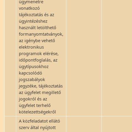
ügymenetre
vonatkozó
tájékoztatás és az
ügyintézéshez
használt letölthető
formanyomtatványok,
az igénybe vehető
elektronikus
programok elérése,
időpontfoglalás, az
ügytípusokhoz
kapcsolódó
jogszabályok
jegyzéke, tájékoztatás
az ügyfelet megillető
jogokról és az
ügyfelet terhelő
kötelezettségekről
A közfeladatot ellátó
szerv által nyújtott