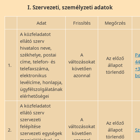
I. Szervezeti, személyzeti adatok
Adat
Frissítés
Megőrzés
A közfeladatot
ellátó szerv
hivatalos neve,
székhelye, postai
A
Pa
Az előző
címe, telefon- és
változásokat
44
1.
állapot
telefaxszáma,
követően
+3
törlendő
elektronikus
azonnal
b
levélcíme, honlapja,
ügyfélszolgálatának
elérhetőségei
A közfeladatot
ellátó szerv
szervezeti
A
Az előző
felépítése
változásokat
2.
állapot
Sz
szervezeti egységek
követően
törlendő